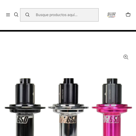
🇺🇸 🇧🇷 🇲🇽 🇦🇷 🇨🇱 🇵🇪 🇪🇨 🇨🇷 🇵🇦 🇧🇴 🇵🇾
Inicio
BUJES PARA MTB
KOOZER 650/BOOST