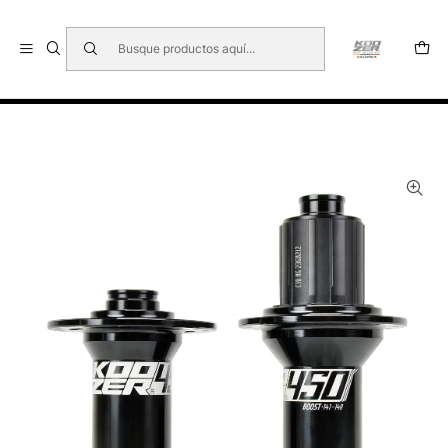
🇺🇸 🇧🇷 🇲🇽 🇦🇷 🇨🇱 🇵🇪 🇪🇨 🇨🇷 🇵🇦 🇧🇴 🇵🇾
Inicio
BUJES PARA MTB
KOOZER 450 BOOST