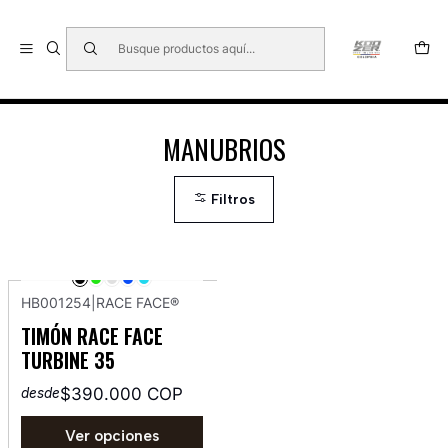
🇺🇸 🇧🇷 🇲🇽 🇦🇷 🇨🇱 🇵🇪 🇪🇨 🇨🇷 🇵🇦 🇧🇴 🇵🇾
Inicio
MANUBRIOS
MANUBRIOS
Filtros
HB001254
|
RACE FACE®
TIMÓN RACE FACE
TURBINE 35
$390.000 COP
desde
Ver opciones