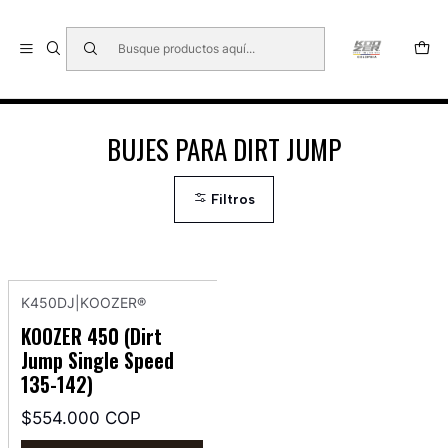
🇺🇸 🇧🇷 🇲🇽 🇦🇷 🇨🇱 🇵🇪 🇪🇨 🇨🇷 🇵🇦 🇧🇴 🇵🇾
Inicio
BUJES PARA DIRT JUMP
BUJES PARA DIRT JUMP
Filtros
K450DJ
|
KOOZER®
KOOZER 450 (Dirt
Jump Single Speed
135-142)
$554.000 COP