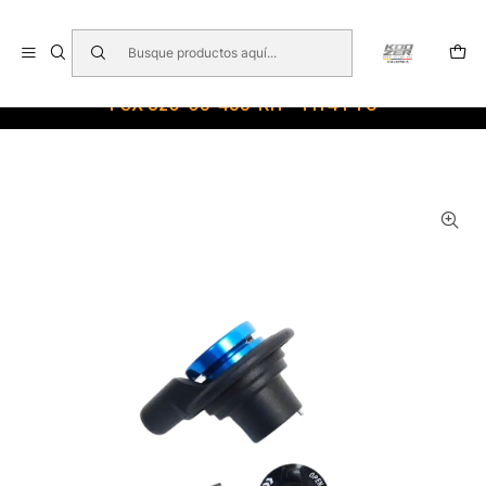
🇺🇸 🇧🇷 🇲🇽 🇦🇷 🇨🇱 🇵🇪 🇪🇨 🇨🇷 🇵🇦 🇧🇴 🇵🇾
Inicio
FOX RESPUESTOS-SUSPENSIONES
FOX 820-05-455-KIT - FIT4 PTU