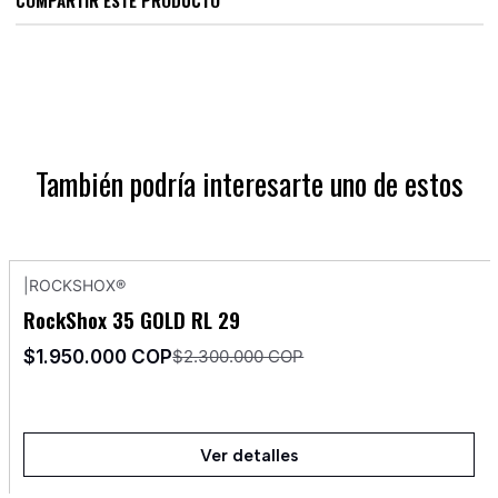
También podría interesarte uno de estos
|
ROCKSHOX®
-15%
OFF
RockShox 35 GOLD RL 29
Agotado
$1.950.000 COP
$2.300.000 COP
Ver detalles