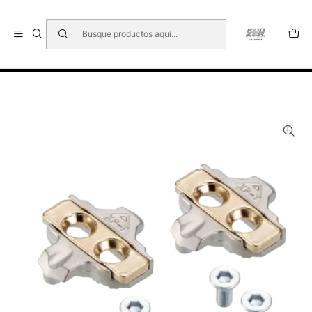
🇺🇸 🇧🇷 🇲🇽 🇦🇷 🇨🇱 🇵🇪 🇪🇨 🇨🇷 🇵🇦 🇧🇴 🇵🇾
Inicio
CALAS
XPEDO XPT SET DE CALAS - 6° FLOAT