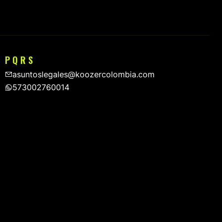
P Q R S
asuntoslegales@koozercolombia.com
573002760014