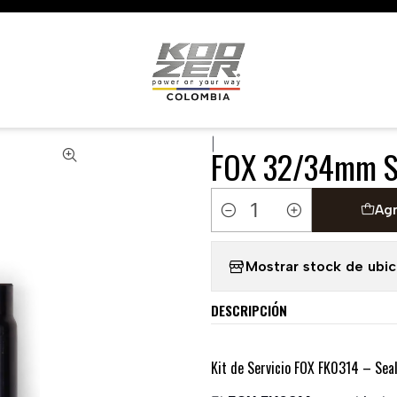
🇺🇸 🇧🇷 🇲🇽 🇦🇷 🇨🇱 🇵🇪 🇪🇨 🇨🇷 🇵🇦 🇧🇴 🇵🇾
 RESPUESTOS-SUSPENSIONES
FOX 32/34mm SEAL KIT FI
|
FOX 32/34mm S
Agr
Cantidad
Mostrar stock de ubi
DESCRIPCIÓN
Kit de Servicio FOX FK0314 – Sea