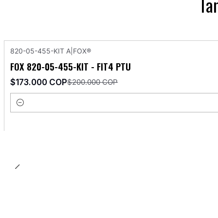
Ta
820-05-455-KIT A
|
FOX®
-14%
OFF
FOX 820-05-455-KIT - FIT4 PTU
$173.000 COP
$200.000 COP
Cantidad