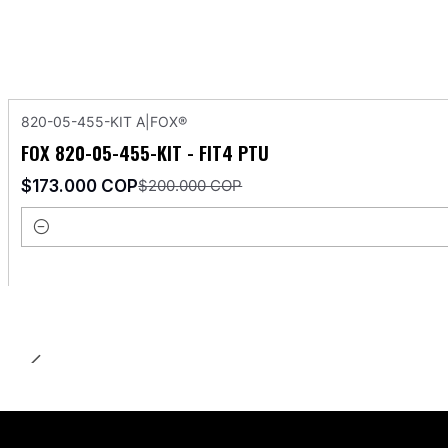
820-05-455-KIT A
|
FOX®
-14%
OFF
FOX 820-05-455-KIT - FIT4 PTU
$173.000 COP
$200.000 COP
Cantidad