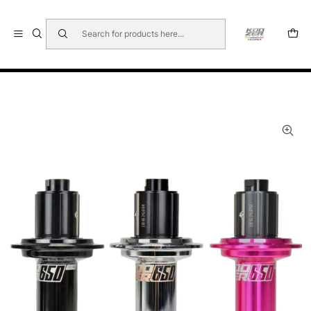
🇺🇸 🇧🇷 🇲🇽 🇦🇷 🇨🇱 🇵🇪 🇪🇨 🇨🇷 🇵🇦 🇧🇴 🇵🇾
Home
BUJES PARA MTB
KOOZER 650/BOOST