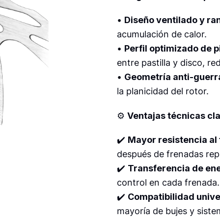
•
Diseño ventilado y ra
acumulación de calor.
•
Perfil optimizado de p
entre pastilla y disco, r
•
Geometría anti-guerr
la planicidad del rotor.
⚙️
Ventajas técnicas cl
✔️
Mayor resistencia al
después de frenadas rep
✔️
Transferencia de ene
control en cada frenada.
✔️
Compatibilidad univer
mayoría de bujes y siste