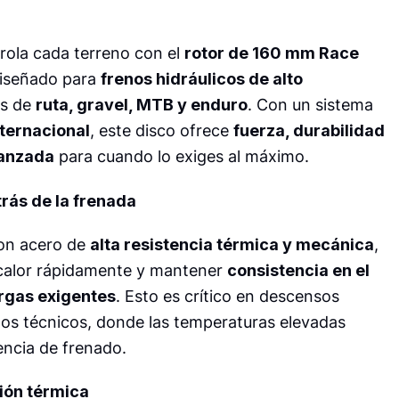
rola cada terreno con el
rotor de 160 mm Race
diseñado para
frenos hidráulicos de alto
as de
ruta, gravel, MTB y enduro
. Con un sistema
ternacional
, este disco ofrece
fuerza, durabilidad
vanzada
para cuando lo exiges al máximo.
trás de la frenada
con acero de
alta resistencia térmica y mecánica
,
 calor rápidamente y mantener
consistencia en el
argas exigentes
. Esto es crítico en descensos
os técnicos, donde las temperaturas elevadas
encia de frenado.
ción térmica