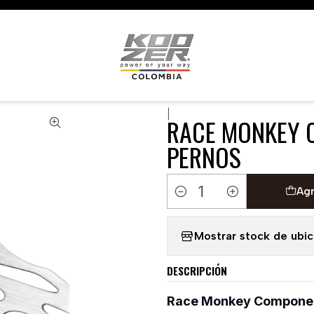
🇺🇸 🇧🇷 🇲🇽 🇦🇷 🇨🇱 🇵🇪 🇪🇨 🇨🇷 🇵🇦 🇧🇴 🇵🇾
ISCOS DE FRENO
RACE MONKEY COMPONENTS / ROTOR 
|
RACE MONKEY 
PERNOS
Agr
Cantidad
Mostrar stock de ubi
DESCRIPCIÓN
Race Monkey Component