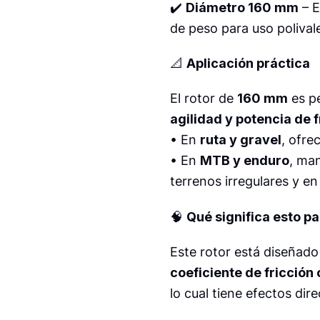
✔️
Diámetro 160 mm
– E
de peso para uso polival
📐
Aplicación práctica
El rotor de
160 mm
es pe
agilidad y potencia de 
• En
ruta y gravel
, ofre
• En
MTB y enduro
, man
terrenos irregulares y e
🧠
Qué significa esto par
Este rotor está diseñad
coeficiente de fricción
lo cual tiene efectos dir