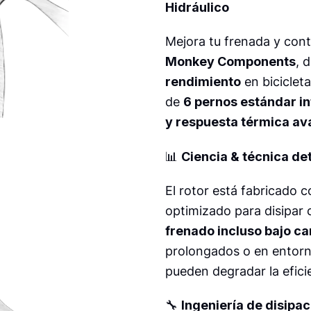
Hidráulico
Mejora tu frenada y cont
Monkey Components
, 
rendimiento
en biciclet
de
6 pernos estándar in
y respuesta térmica a
📊
Ciencia & técnica de
El rotor está fabricado 
optimizado para disipar
frenado incluso bajo c
prolongados o en entorn
pueden degradar la efici
🔧
Ingeniería de disipa