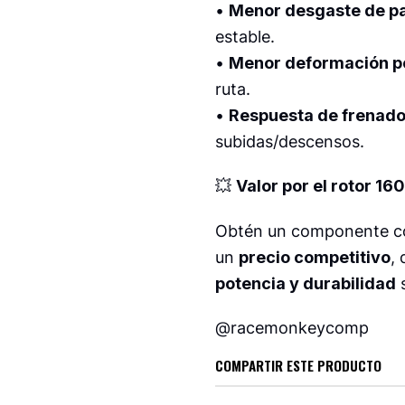
•
Menor desgaste de pa
estable.
•
Menor deformación po
ruta.
•
Respuesta de frenad
subidas/descensos.
💥
Valor por el rotor 
Obtén un componente 
un
precio competitivo
,
potencia y durabilidad
s
@racemonkeycomp
COMPARTIR ESTE PRODUCTO