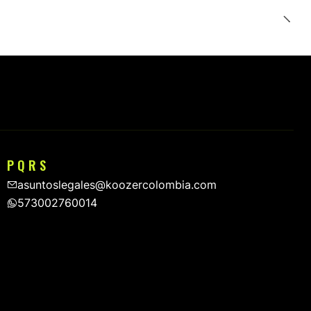
P Q R S
asuntoslegales@koozercolombia.com
573002760014