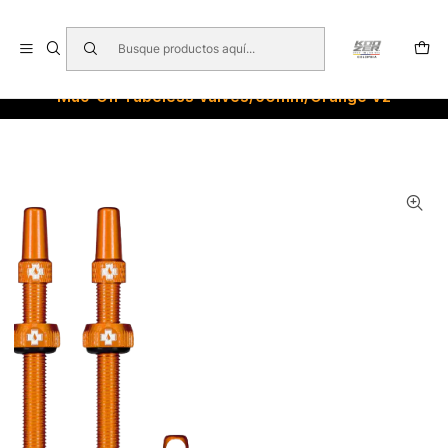
🇺🇸 🇧🇷 🇲🇽 🇦🇷 🇨🇱 🇵🇪 🇪🇨 🇨🇷 🇵🇦 🇧🇴 🇵🇾
Inicio
VALVULAS
Muc-Off Tubeless Valves/60mm/Orange V2