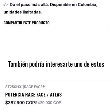
👉
Da el paso más allá. Disponible en Colombia,
unidades limitadas.
COMPARTIR ESTE PRODUCTO
También podría interesarte uno de estos
ST250H01
|
RACE FACE®
-8%
OFF
POTENCIA RACE FACE / ATLAS
Agotado
$387.900 COP
$420.000 COP