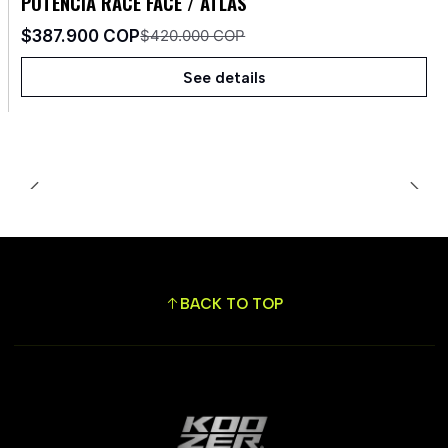
POTENCIA RACE FACE / ATLAS
Agotado
$387.900 COP
$420.000 COP
See details
BACK TO TOP