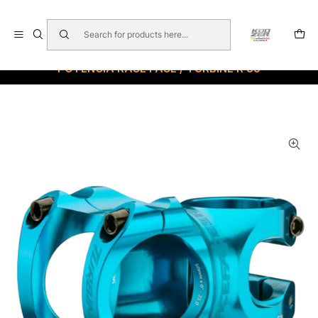
🇺🇸 🇧🇷 🇲🇽 🇦🇷 🇨🇱 🇵🇪 🇪🇨 🇨🇷 🇵🇦 🇧🇴 🇵🇾
Home
POTENCIAS
POTENCIA RACE FACE / TURBINE R 35