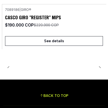
7089186
|
GIRO®
-14%
OFF
CASCO GIRO "REGISTER" MIPS
Agotado
$190.000 COP
$220.000 COP
See details
BACK TO TOP