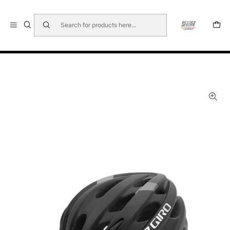
🇺🇸 🇧🇷 🇲🇽 🇦🇷 🇨🇱 🇵🇪 🇪🇨 🇨🇷 🇵🇦 🇧🇴 🇵🇾
Home
CASCOS
CASCO GIRO "REVEL" MIPS