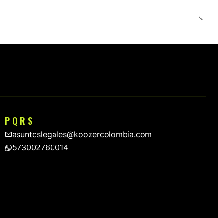
P Q R S
asuntoslegales@koozercolombia.com
573002760014