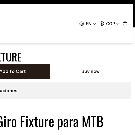
EN
COP
XTURE
Add to Cart
Buy now
caciones
Giro Fixture para MTB