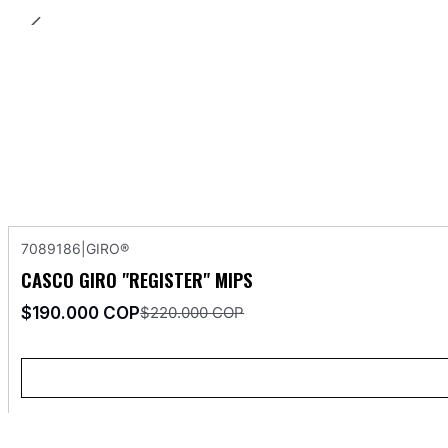
7089186
|
GIRO®
-14%
OFF
CASCO GIRO "REGISTER" MIPS
Agotado
$190.000 COP
$220.000 COP