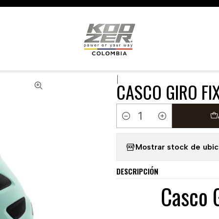
🇺🇸 🇧🇷 🇲🇽 🇦🇷 🇨🇱 🇵🇪 🇪🇨 🇨🇷 🇵🇦 🇧🇴 🇵🇾
Home
CASCOS
CASCO GIRO FIXTURE
|
CASCO GIRO FI
Quantity
Mostrar stock de ubi
DESCRIPCIÓN
Casco 