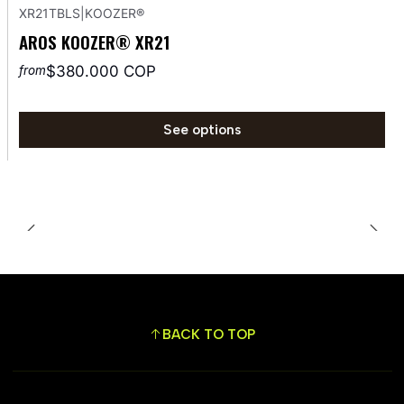
XR21TBLS
|
KOOZER®
AROS KOOZER® XR21
$380.000 COP
from
See options
BACK TO TOP