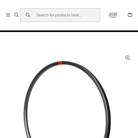
🇺🇸 🇧🇷 🇲🇽 🇦🇷 🇨🇱 🇵🇪 🇪🇨 🇨🇷 🇵🇦 🇧🇴 🇵🇾
Home
AROS KOOZER®
AROS KOOZER® TR20